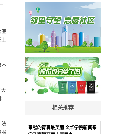
广
为医
系上
市不
“大
排
相关推荐
、法
奉献的青春最美丽 文华学院新闻系
愿服