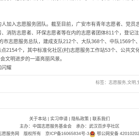
人加入志愿服务团队。截至目前，广安市有青年志愿者、党员
、消防志愿者、环保志愿者等在内的志愿者团体811个，登记
的市志愿服务总队，建成支队212个、大队368个、中队1569个
务点2154个，其中标准化社区(村)志愿服务工作站53个、公共文
社会文明进步的一道亮丽风景。
加闪耀
标签：志愿服务,文明,
关于本站
|
实习申请
|
隐私政策
|
联系我们
主办：中国志愿服务基金会 承办：武汉百步亭社区
志愿服务网 版权所有
京ICP备16065834号-3
鄂公网安备 42010202