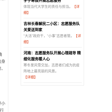
学子寒假开展志愿服务
。
体现当代大学生的责任与担当。
【详
细】
吉林长春解民二小区：志愿服务队
关爱送到家
“大活”政府干，“小事”志愿者管。
【详
细】
河南：志愿服务队开展心理疏导 精
角
细化服务暖人心
的身
寒冬里风雪交加，志愿者们成为抗疫
校、
阵地上最亮丽的风景。
【详细】
好小
行