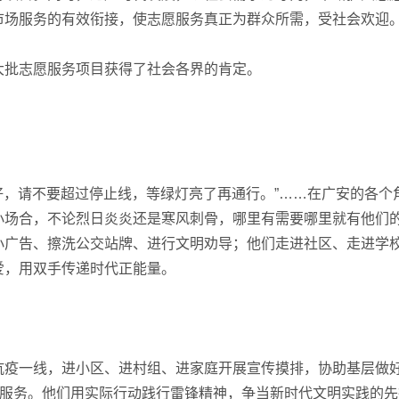
市场服务的有效衔接，使志愿服务真正为群众所需，受社会欢迎
批志愿服务项目获得了社会各界的肯定。
好，请不要超过停止线，等绿灯亮了再通行。”……在广安的各个
小场合，不论烈日炎炎还是寒风刺骨，哪里有需要哪里就有他们
小广告、擦洗公交站牌、进行文明劝导；他们走进社区、走进学
爱，用双手传递时代正能量。
疫一线，进小区、进村组、进家庭开展宣传摸排，协助基层做
员服务。他们用实际行动践行雷锋精神，争当新时代文明实践的先