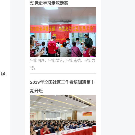
动党史学习走深走实
学史明理、学史增信、学史崇德、学史力
行。
理经
2019年全国社区工作者培训班第十
期开班