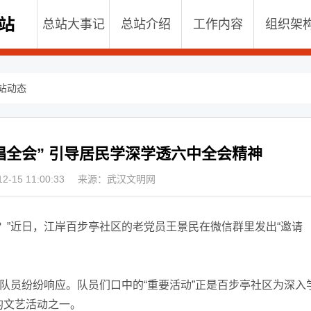
总站大事记
总站介绍
工作内容
组织架
站动态
唱全会” 引导居民学深学透六中全会精神
-15 11:00:33
来源：武汉文明网
”近日，江岸百步亭社区的老党员王景民在微信群里发出“邀请
队员纷纷响应。队员们口中的“重要活动”正是百步亭社区为深入
的文艺活动之一。