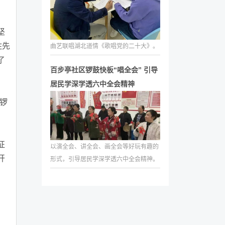
坚
住先
曲艺联唱湖北道情《歌唱党的二十大》。
了
百步亭社区锣鼓快板“唱全会” 引导
居民学深学透六中全会精神
锣
征
以演全会、讲全会、画全会等好玩有趣的
开
形式，引导居民学深学透六中全会精神。