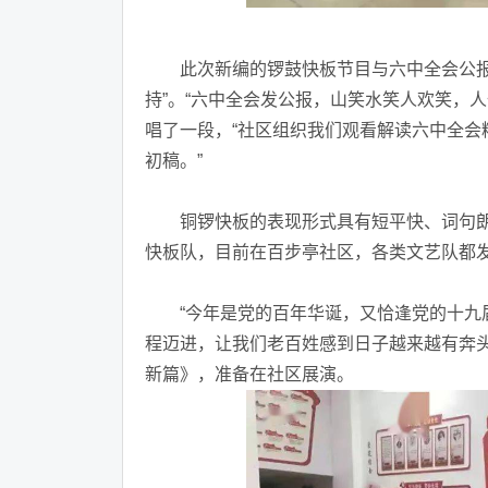
此次新编的锣鼓快板节目与六中全会公报内
持”。“六中全会发公报，山笑水笑人欢笑，
唱了一段，“社区组织我们观看解读六中全
初稿。”
铜锣快板的表现形式具有短平快、词句朗朗
快板队，目前在百步亭社区，各类文艺队都
“今年是党的百年华诞，又恰逢党的十九届
程迈进，让我们老百姓感到日子越来越有奔
新篇》，准备在社区展演。