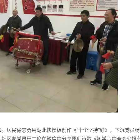
居民徐志勇用湖北快慢板创作《“十个坚持”好》；下沉党员杨
；社区老党员田二伦在微信中分享原创诗歌《初学六中全会公报