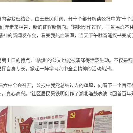
容紧密结合，由王景民创词，分十个部分解读公报中的“十个
人们奔走来相告，新的征程新航向。”谈起创作过程，王景民忍不
会精神的新闻发布会，看完我热血澎湃，当天下午就奋笔疾书完成
上口的特点，“枯燥”的公文也能被演绎得活泼生动。不仅是铜
发挥自身专长，掀起一阵学习六中全会精神的活动热潮。
六中全会召开，公报中我党总结过去的辉煌，向着下一个百年
头，真心高兴。”社区居民吴铁明创作了湖北渔鼓表演《回首百年