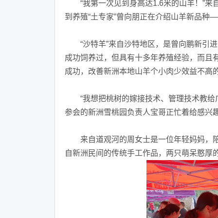
“我第一次见到身高达1.6米的山羊！”来
到养殖“土专家”曾向朋正在介绍山羊新品种—
“沙特羊”来自沙特地区，是曾向鹏新引进
成功饲养过，但具有十多年养殖经验，而且有
成功，改善新洲本地山羊个小肉少效益不高
“我想把桃树的嫁接技术、管理技术教给广
参会的新洲雪桃园负责人宝哥正忙着给感兴
来自道观河的周女士是一位年轻妈妈，陪
自新洲民间的传统手工作品，两只萌呆憨厚