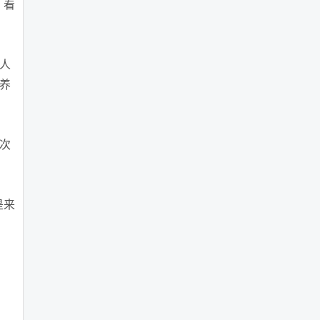
，看
人
养
次
是来