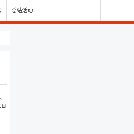
构
总站活动
、
项目