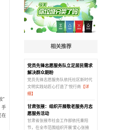
相关推荐
党员先锋志愿服务队立足居民需求
解决群众期盼
党员先锋志愿服务队依托社区新时代
文明实践站匠心打造了‘悦行商
【详
细】
”
甘肃张掖：组织开展敬老服务月志
、手
愿服务活动
民在
甘肃省张掖市社会工作部依托重阳
，
节，在全市范围组织开展‘爱心张掖