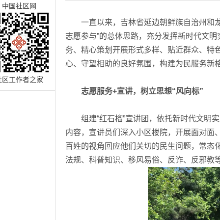
中国社区网
一直以来，吉林省延边朝鲜族自治州和龙市
志愿参与”的总体思路，充分发挥新时代文明
务、精心策划开展形式多样、贴近群众、特
心、守望相助的良好氛围，构建为民服务新
社区工作者之家
志愿服务+宣讲，树立思想“风向标”
组建“红石榴”宣讲团，依托新时代文明实
内容，宣讲员们深入小区楼院，开展面对面、
百姓的视角回应他们关切的民生问题，常态
法规、科普知识、移风易俗、反诈、反邪教等