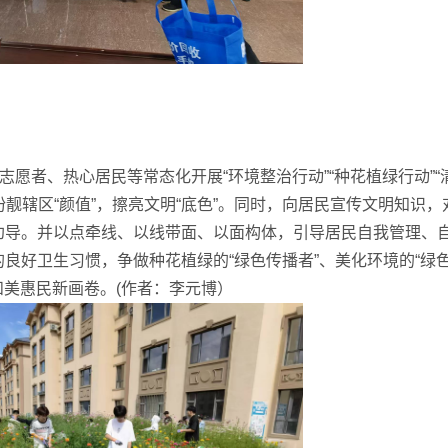
愿者、热心居民等常态化开展“环境整治行动”“种花植绿行动”“
扮靓辖区“颜值”，擦亮文明“底色”。同时，向居民宣传文明知识，
劝导。并以点牵线、以线带面、以面构体，引导居民自我管理、
良好卫生习惯，争做种花植绿的“绿色传播者”、美化环境的“绿
和美惠民新画卷。(作者：李元博）