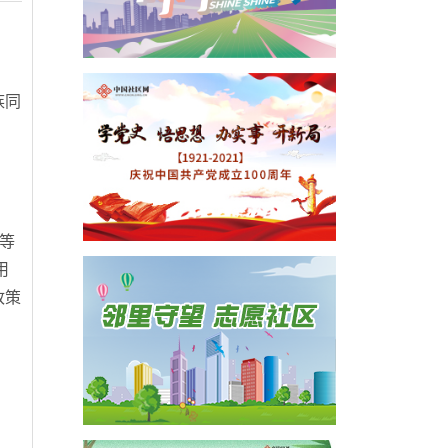
、
族同
等
用
政策