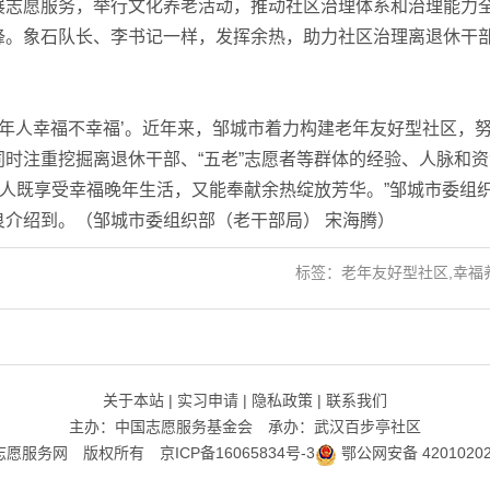
展志愿服务，举行文化养老活动，推动社区治理体系和治理能力
锋。象石队长、李书记一样，发挥余热，助力社区治理离退休干
年人幸福不幸福’。近年来，邹城市着力构建老年友好型社区，
时注重挖掘离退休干部、“五老”志愿者等群体的经验、人脉和资
年人既享受幸福晚年生活，又能奉献余热绽放芳华。”邹城市委组
介绍到。（邹城市委组织部（老干部局） 宋海腾）
标签：老年友好型社区,幸福
关于本站
|
实习申请
|
隐私政策
|
联系我们
主办：中国志愿服务基金会 承办：武汉百步亭社区
志愿服务网 版权所有
京ICP备16065834号-3
鄂公网安备 42010202