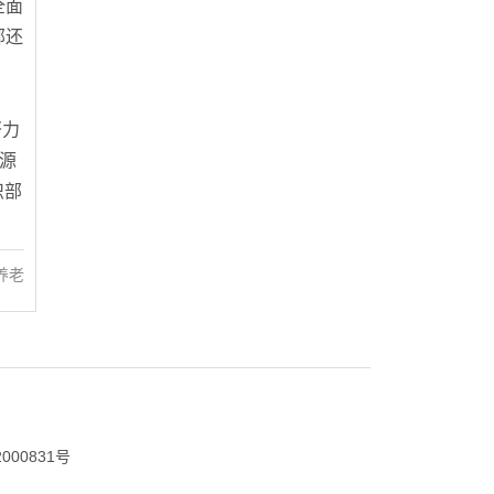
全面
部还
努力
源
织部
养老
000831号