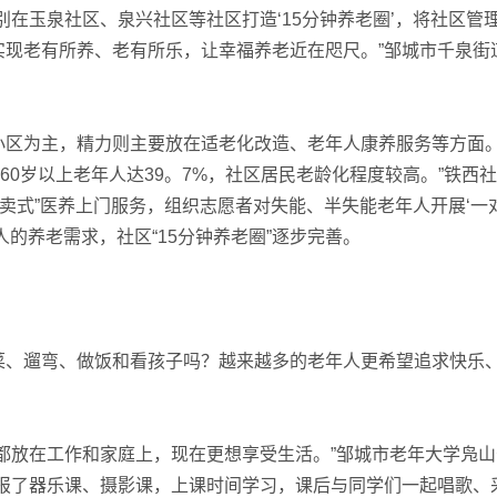
玉泉社区、泉兴社区等社区打造‘15分钟养老圈’，将社区管
实现老有所养、老有所乐，让幸福养老近在咫尺。”邹城市千泉街
区为主，精力则主要放在适老化改造、老年人康养服务等方面
，60岁以上老年人达39。7%，社区居民老龄化程度较高。”铁西
外卖式”医养上门服务，组织志愿者对失能、半失能老年人开展‘一
的养老需求，社区“15分钟养老圈”逐步完善。
、遛弯、做饭和看孩子吗？越来越多的老年人更希望追求快乐
放在工作和家庭上，现在更想享受生活。”邹城市老年大学凫山
我报了器乐课、摄影课，上课时间学习，课后与同学们一起唱歌、