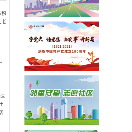
市积
让老
千
、
、医
社
居