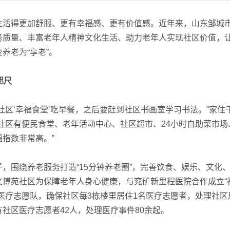
活得更加舒服、更有幸福感、更有价值感。近年来，山东邹城
务质量、丰富老年人精神文化生活、助力老年人实现社区价值，
养老为“享老”。
咫尺
‘幸福食堂’吃早餐，之后要赶到社区书画室学习书法。”家住
社区有便民食堂、老年活动中心、社区超市、24小时自助菜市场
指数非常高。”
围绕养老服务打造“15分钟养老圈”，完善饮食、娱乐、文化
文博苑社区为保障老年人身心健康，与兖矿新里程医院合作成立“
医疗志愿队，确保社区每3栋楼里居住1名医疗志愿者，处理社区
社区医疗志愿者42人，处理医疗事件80余起。