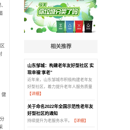
理、
道
。
社区
相关推荐
对
山东邹城：构建老年友好型社区 实
现幸福‘享老”
近年来，山东邹城市积极构建老年友
好型社区，着力提升老年人服务质量
【详细】
、健
关于命名2022年全国示范性老年友
好型社区的通知
分
持续提升为老服务水平。
【详细】
采